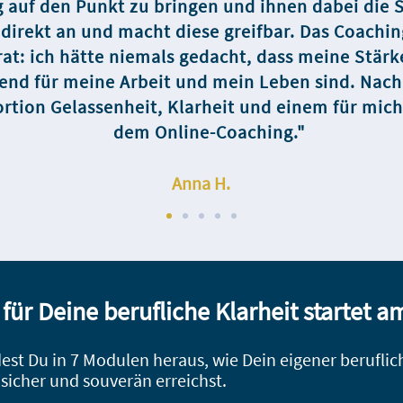
g auf den Punkt zu bringen und ihnen dabei die
 direkt an und macht diese greifbar. Das Coachin
t: ich hätte niemals gedacht, dass meine Stärk
end für meine Arbeit und mein Leben sind. Nac
ortion Gelassenheit, Klarheit und einem für mic
dem Online-Coaching."
Anna H.
für Deine berufliche Klarhe
it startet 
est D
u in 7 Modulen heraus,
wie
Dein eigener beruflic
l
sicher
und souverän
erreichst.