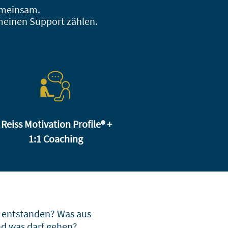
meinsam.
meinen Support zählen.
Reiss Motivation Profile® +
1:1 Coaching
n entstanden? Was aus 
d was darf gehen? 
