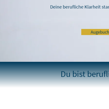
Deine berufliche Klarheit sta
Augebuch
Du bist berufl