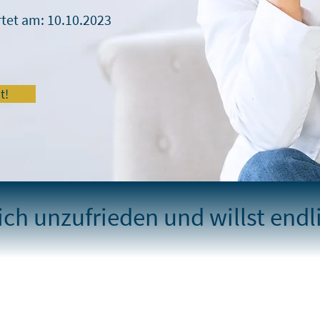
rtet am
:
10.10.2023
t!
ich unzufrieden und willst endli