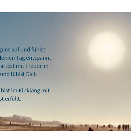
gens auf und fühlst
deinen Tag entspannt
artest mit Freude in
 und fühlst Dich
 bist im Einklang mit
t erfüllt.